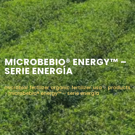
CONTÁCTENOS
MICROBEBIO® ENERGY™ –
SERIE ENERGÍA
microbial fertilizer organic fertilizer usa
>
products
>
microbebio® energy™ – serie energía