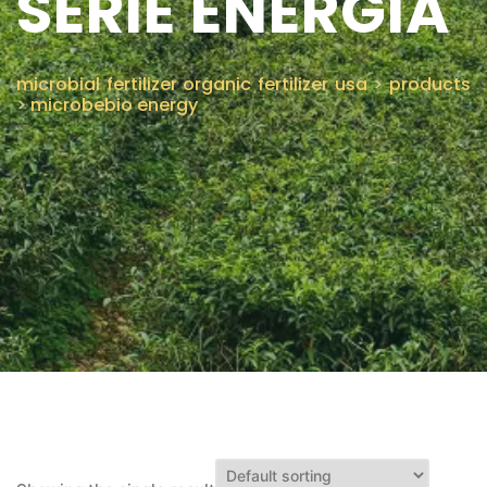
SERIE ENERGÍA
CONTÁCTENOS
microbial fertilizer organic fertilizer usa
>
products
>
microbebio energy