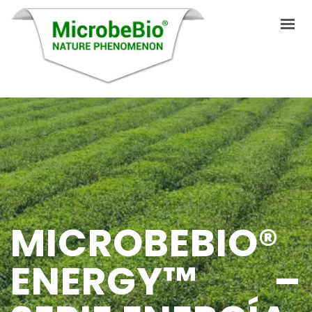
INICIO
IDIOMAS
PRODUCTOS
VIDEO
MICROBEBIO®
RECURSOS
APLICACIONES
ENERGY™ –
BLOG
Q&A