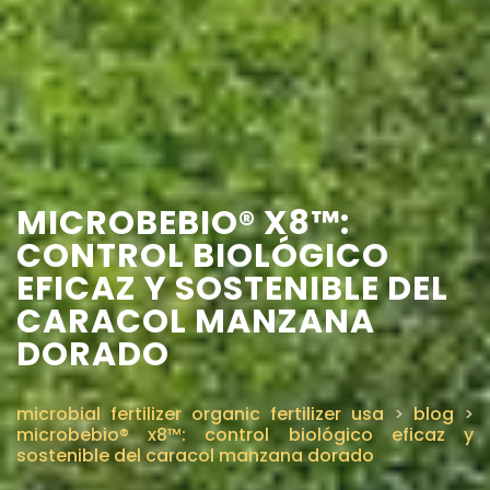
MICROBEBIO® X8™:
CONTROL BIOLÓGICO
EFICAZ Y SOSTENIBLE DEL
CARACOL MANZANA
DORADO
microbial fertilizer organic fertilizer usa
>
blog
>
microbebio® x8™: control biológico eficaz y
sostenible del caracol manzana dorado