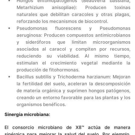
Hongos entomopatógenos (Beauveria bassiana,
Metarhizium anisopliae): Producen toxinas
naturales que debilitan caracoles y otras plagas,
reforzando los mecanismos de biocontrol.
Pseudomonas fluorescens y Pseudomonas
aeruginosa: Producen compuestos antimicrobianos
y sideróforos que limitan microorganismos
asociados al caracol y compiten por recursos,
reduciendo su viabilidad. Al mismo tiempo,
estimulan el crecimiento vegetal mediante la
producción de fitohormonas.
Bacillus subtilis y Trichoderma harzianum: Mejoran
la fertilidad del suelo, aceleran la descomposición
de materia orgánica y suprimen hongos patógenos,
creando un entorno favorable para las plantas y los
organismos benéficos.
Sinergia microbiana:
El consorcio microbiano de X8™ actúa de manera
sinérgica para mejorar la salud del suelo. Por ejemplo,