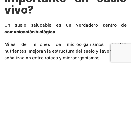
vivo?
Un suelo saludable es un verdadero
centro de
comunicación biológica
.
Miles de millones de microorganismos reciclan
nutrientes, mejoran la estructura del suelo y favorecen la
señalización entre raíces y microorganismos.
MicrobeBio® Nature Vigor™
Mecanismo de Acción
Nature Vigor™ estimula la diversidad microbiana y la
descomposición de la materia orgánica, mientras mejora
la retención de agua y la capacidad del suelo para
conservar nutrientes.