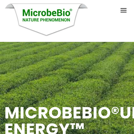
INICIO
IDIOMAS
PRODUCTOS
VIDEO
RECURSOS
MICROBEBIO®U
APLICACIONES
ENERGY™
BLOG
Q&A