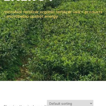
CONTÁCTENOS
microbial fertilizer organic fertilizer usa
>
products
>
microbebio upshot energy