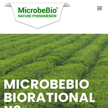
INICIO
IDIOMAS
PRODUCTOS
VIDEO
MICROBEBIO
RECURSOS
APLICACIONES
BIORATIONAL
BLOG
Q&A