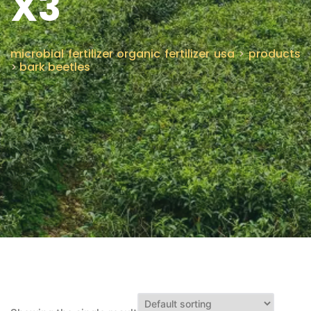
X3
CONTÁCTENOS
microbial fertilizer organic fertilizer usa
>
products
>
bark beetles