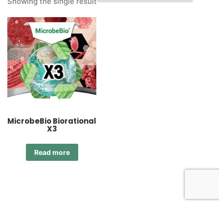
Showing the single result
MicrobeBio Biorational
X3
Read more