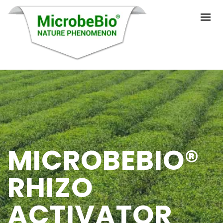
INICIO
IDIOMAS
PRODUCTOS
VIDEO
MICROBEBIO®
RECURSOS
RHIZO
APLICACIONES
ACTIVATOR
BLOG
Q&A