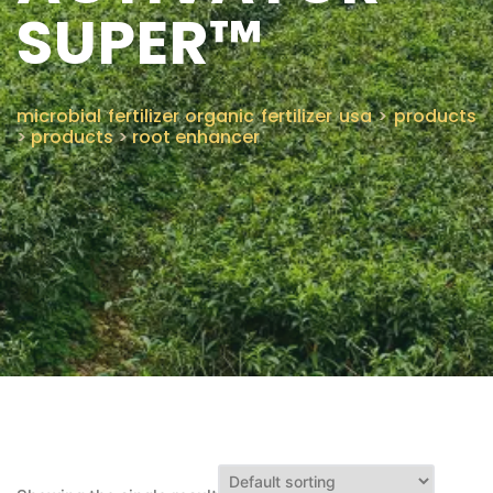
SUPER™
CONTÁCTENOS
microbial fertilizer organic fertilizer usa
>
products
>
products
>
root enhancer