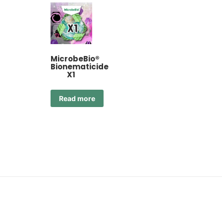
MicrobeBio®
Bionematicide
X1
Read more