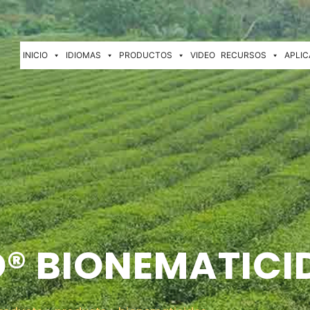
INICIO
IDIOMAS
PRODUCTOS
VIDEO
RECURSOS
APLIC
® BIONEMATICID