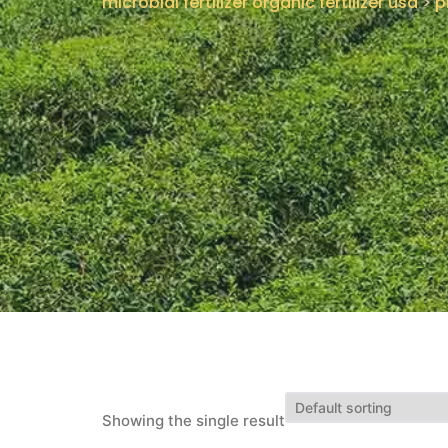
microbial fertilizer organic fertilizer usa
>
p
Showing the single result