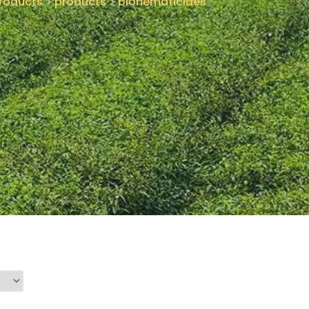
roducts
>
products
>
bionematicides